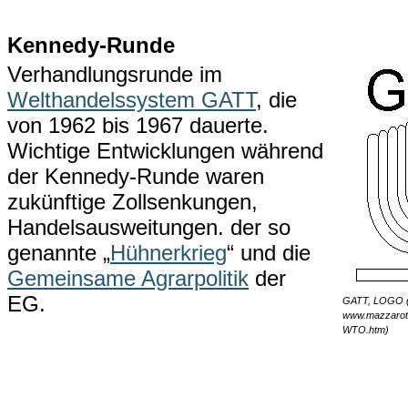
Kennedy-Runde
Verhandlungsrunde im
Welthandelssystem GATT
, die
von 1962 bis 1967 dauerte.
Wichtige Entwicklungen während
der Kennedy-Runde waren
zukünftige Zollsenkungen,
Handelsausweitungen. der so
genannte „
Hühnerkrieg
“ und die
Gemeinsame Agrarpolitik
der
EG.
GATT, LOGO (
www.mazzarot
WTO.htm)