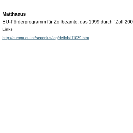
Matthaeus
EU-Förderprogramm für Zollbeamte, das 1999 durch "Zoll 200
Links
http://europa.eu.int/scadplus/leg/de/lvb/l11039.htm