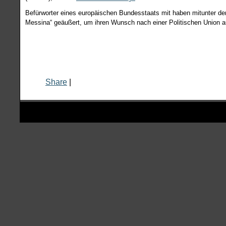
Befürworter eines europäischen Bundesstaats mit haben mitunter d
Messina“ geäußert, um ihren Wunsch nach einer Politischen Union 
Share
|