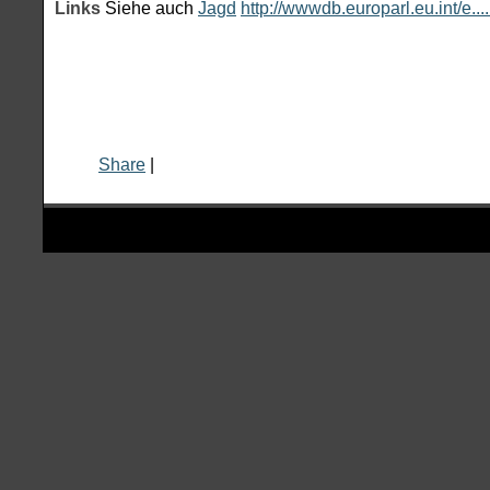
Links
Siehe auch
Jagd
http://wwwdb.europarl.eu.int/e..
Share
|