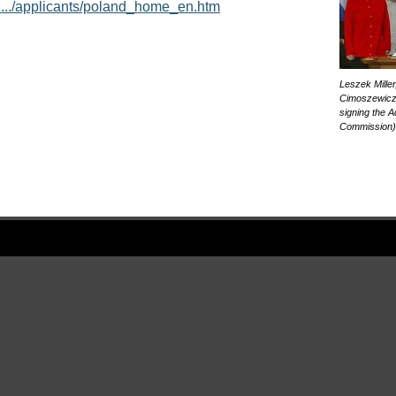
....../applicants/poland_home_en.htm
Leszek Miller
Cimoszewicz, 
signing the 
Commission)