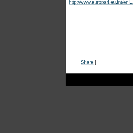
http://www.europarl.eu.int/enl
Share
|