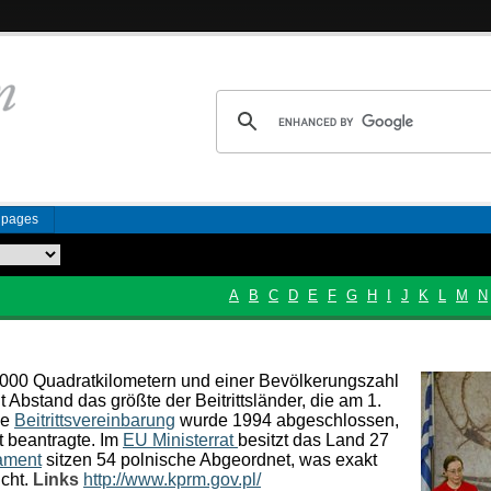
n pages
A
B
C
D
E
F
G
H
I
J
K
L
M
N
.000 Quadratkilometern und einer Bevölkerungszahl
t Abstand das größte der Beitrittsländer, die am 1.
ne
Beitrittsvereinbarung
wurde 1994 abgeschlossen,
t beantragte. Im
EU Ministerrat
besitzt das Land 27
ament
sitzen 54 polnische Abgeordnet, was exakt
cht.
Links
http://www.kprm.gov.pl/