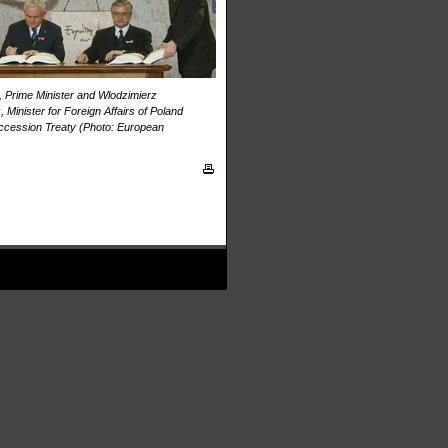
, Prime Minister and Wlodzimierz
Minister for Foreign Affairs of Poland
Accession Treaty (Photo: European