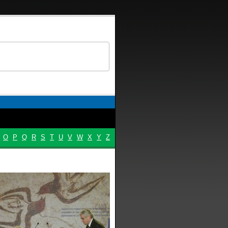
O
P
Q
R
S
T
U
V
W
X
Y
Z