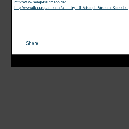
http://www.mdep-kaufmann.de/
http://wwwdb.europarl.eu.int/e......try=DE&itempl=&ireturn=&imode=
Share
|