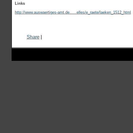
Links
http://www.auswaertiges-amt.de......elles/e_raete/laeken_1512_html
Share
|