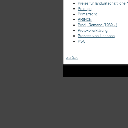
Preise für landwirtschaftliche
Prestige
Primärrecht
PRINCE
Prodi, Romano (1939 - )
Protokollerklärung
Prozess von Lissabon
PSC
Zurück