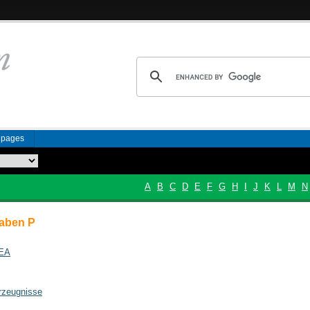
n pages
A
B
C
D
E
F
G
H
I
J
K
L
M
N
aben P
PEA
rzeugnisse