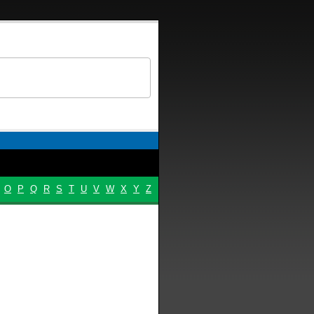
O
P
Q
R
S
T
U
V
W
X
Y
Z