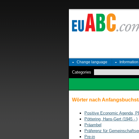
Change language
Informatio
Categories
Wörter nach Anfangsbuchst
Positive Economic Agenda, 
Pöttering, Hans-Gert (1945 - )
Präambel
Präferenz für Gemeinschaftse
Pre-in