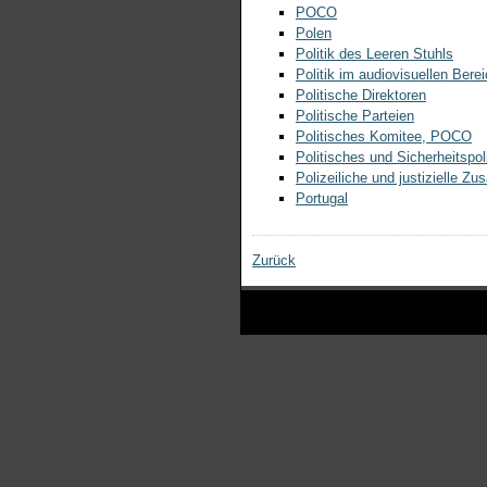
POCO
Polen
Politik des Leeren Stuhls
Politik im audiovisuellen Bere
Politische Direktoren
Politische Parteien
Politisches Komitee, POCO
Politisches und Sicherheitspo
Polizeiliche und justizielle Z
Portugal
Zurück