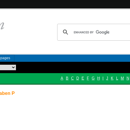
n pages
A
B
C
D
E
F
G
H
I
J
K
L
M
N
aben P