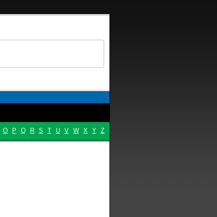
O
P
Q
R
S
T
U
V
W
X
Y
Z