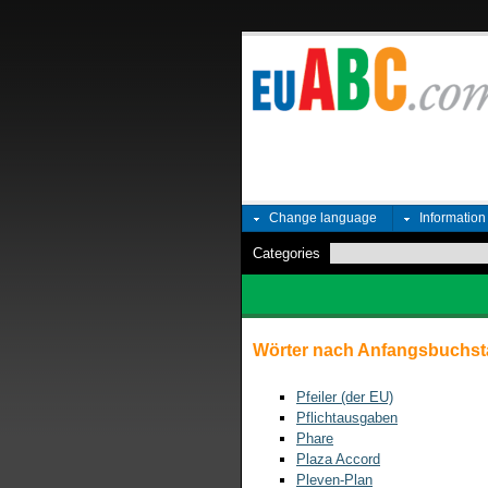
Change language
Informatio
Categories
Wörter nach Anfangsbuchst
Pfeiler (der EU)
Pflichtausgaben
Phare
Plaza Accord
Pleven-Plan