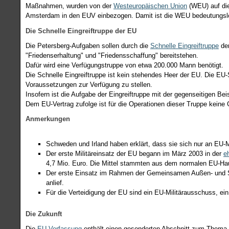
Maßnahmen, wurden von der
Westeuropäischen Union
(WEU) auf die
Amsterdam in den EUV einbezogen. Damit ist die WEU bedeutungsl
Die Schnelle Eingreiftruppe der EU
Die Petersberg-Aufgaben sollen durch die
Schnelle Eingreiftruppe
der
"Friedenserhaltung" und "Friedensschaffung" bereitstehen.
Dafür wird eine Verfügungstruppe von etwa 200.000 Mann benötigt.
Die Schnelle Eingreiftruppe ist kein stehendes Heer der EU. Die EU
Voraussetzungen zur Verfügung zu stellen.
Insofern ist die Aufgabe der Eingreiftruppe mit der gegenseitigen Bei
Dem EU-Vertrag zufolge ist für die Operationen dieser Truppe keine
Anmerkungen
Schweden und Irland haben erklärt, dass sie sich nur an EU-Mi
Der erste Militäreinsatz der EU begann im März 2003 in der
e
4,7 Mio. Euro. Die Mittel stammten aus dem normalen EU-Hau
Der erste Einsatz im Rahmen der Gemeinsamen Außen- und Sic
anlief.
Für die Verteidigung der EU sind ein EU-Militärausschuss, ein
Die Zukunft
Die
EU-Verfassung
enthält einen gesonderten Abschnitt zum Thema Ve